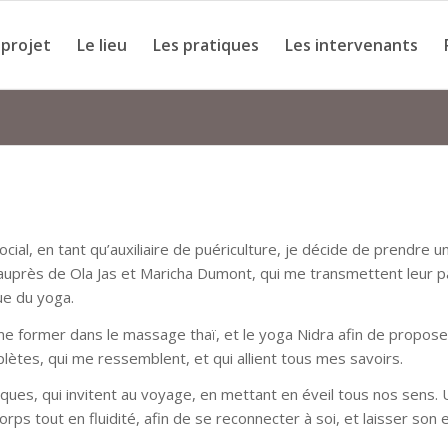
 projet
Le lieu
Les pratiques
Les intervenants
cial, en tant qu’auxiliaire de puériculture, je décide de prendre u
auprès de Ola Jas et Maricha Dumont, qui me transmettent leur p
ue du yoga.
 me former dans le massage thaï, et le yoga Nidra afin de propos
lètes, qui me ressemblent, et qui allient tous mes savoirs.
iques, qui invitent au voyage, en mettant en éveil tous nos sens.
ps tout en fluidité, afin de se reconnecter à soi, et laisser son 