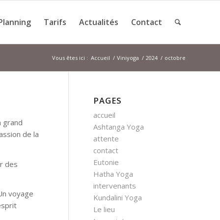
Planning
Tarifs
Actualités
Contact
Vous êtes ici :
Accueil
/
Viniyoga
/
2024
/
octobre
PAGES
accueil
n grand
Ashtanga Yoga
assion de la
attente
contact
Eutonie
er des
Hatha Yoga
intervenants
 Un voyage
Kundalini Yoga
esprit
Le lieu